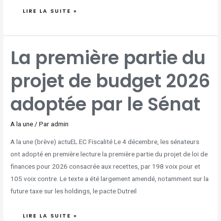
LIRE LA SUITE »
LA
La première partie du
PREMIÈRE
PARTIE
DU
PROJET
projet de budget 2026
DE
BUDGET
2026
ADOPTÉE
PAR
adoptée par le Sénat
LE
SÉNAT
A la une
/ Par
admin
A la une (brève) actuEL EC Fiscalité Le 4 décembre, les sénateurs
ont adopté en première lecture la première partie du projet de loi de
finances pour 2026 consacrée aux recettes, par 198 voix pour et
105 voix contre. Le texte a été largement amendé, notamment sur la
future taxe sur les holdings, le pacte Dutreil
LIRE LA SUITE »