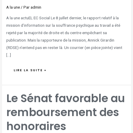
A la une
/ Par
admin
A la une actuEL EC Social Le 8 juillet dernier, le rapport relatif à la
mission d’information sur la souffrance psychique au travail a été
rejeté par la majorité de droite et du centre empêchant sa
publication. Mais la rapporteure de la mission, Annick Girardin
(RDSE) n’entend pas en rester là. Un courrier (en pièce jointe) vient
[…]
LIRE LA SUITE »
LE
Le Sénat favorable au
SÉNAT
FAVORABLE
AU
REMBOURSEMENT
remboursement des
DES
HONORAIRES
OBLIGATOIRES
D'EXPERT-
COMPTABLE
honoraires
POUR
TOUTES
LES
CAMPAGNES