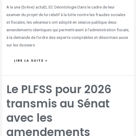
A la une (brève) actuEL EC Déontologie Dans le cadre de leur
examen du projet de loi relatif à la lutte contre les fraudes sociales
et fiscales, les sénateurs ont adopté en séance publique deux
amendements identiques qui permettraient à l’administration fiscale,
à la demande de l’ordre des experts-comptables et désormais aussi
sur les dossiers
LIRE LA SUITE »
LE
Le PLFSS pour 2026
PLFSS
POUR
2026
TRANSMIS
transmis au Sénat
AU
SÉNAT
AVEC
LES
AMENDEMENTS
avec les
ADOPTÉS
PAR
LES
DÉPUTÉS
amendements