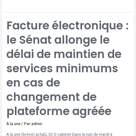
FACTURE
Facture électronique :
ÉLECTRONIQUE
:
LE
SÉNAT
le Sénat allonge le
ALLONGE
LE
DÉLAI
DE
MAINTIEN
délai de maintien de
DE
SERVICES
MINIMUMS
EN
CAS
services minimums
DE
CHANGEMENT
DE
PLATEFORME
en cas de
AGRÉÉE
changement de
plateforme agréée
A la une
/ Par
admin
A la une (brève) actuEL EC E-cabinet Dans la nuit de mardi à