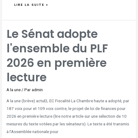
LIRE LA SUITE »
LE
Le Sénat adopte
SÉNAT
ADOPTE
L'ENSEMBLE
DU
l'ensemble du PLF
PLF
2026
EN
PREMIÈRE
LECTURE
2026 en première
lecture
A la une
/ Par
admin
A la une (brève) actuEL EC Fiscalité La Chambre haute a adopté, par
187 voix pour et 109 voix contre, le projet de loi de finances pour
2026 en première lecture (lire notre article sur une sélection de 10
mesures du texte votées par les sénateurs). Le texte a été transmis
à l’Assemblée nationale pour