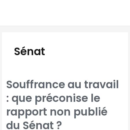
Aller
MAI
au
MEN
contenu
Pagination
d’article
Sénat
SOUFFRANCE
Souffrance au travail
AU
TRAVAIL
:
QUE
: que préconise le
PRÉCONISE
LE
RAPPORT
NON
PUBLIÉ
rapport non publié
DU
SÉNAT
?
du Sénat ?