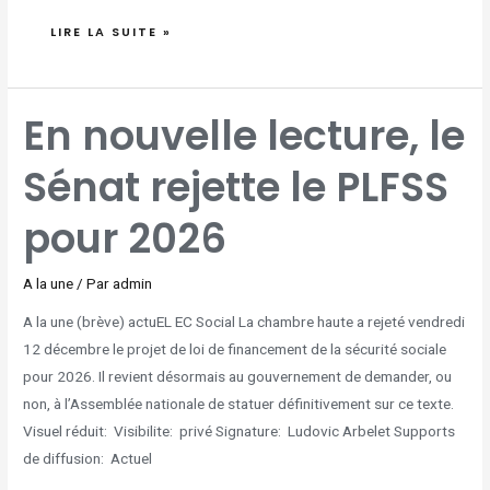
LIRE LA SUITE »
EN
En nouvelle lecture, le
NOUVELLE
LECTURE,
LE
SÉNAT
Sénat rejette le PLFSS
REJETTE
LE
PLFSS
POUR
2026
pour 2026
A la une
/ Par
admin
A la une (brève) actuEL EC Social La chambre haute a rejeté vendredi
12 décembre le projet de loi de financement de la sécurité sociale
pour 2026. Il revient désormais au gouvernement de demander, ou
non, à l’Assemblée nationale de statuer définitivement sur ce texte.
Visuel réduit: Visibilite: privé Signature: Ludovic Arbelet Supports
de diffusion: Actuel