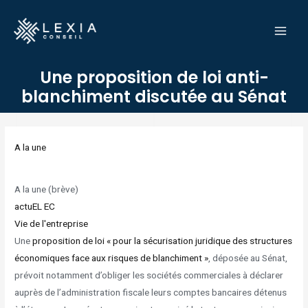
Aller
MAI
au
MEN
contenu
Une proposition de loi anti-
blanchiment discutée au Sénat
Navigation
des
A la une
articles
A la une (brève)
actuEL EC
Vie de l'entreprise
Une
proposition de loi « pour la sécurisation juridique des structures
économiques face aux risques de blanchiment »
, déposée au Sénat,
prévoit notamment d’obliger les sociétés commerciales à déclarer
auprès de l’administration fiscale leurs comptes bancaires détenus