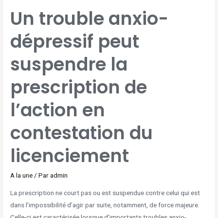
UN
Un trouble anxio-
TROUBLE
ANXIO-
DÉPRESSIF
PEUT
dépressif peut
SUSPENDRE
LA
PRESCRIPTION
DE
L’ACTION
suspendre la
EN
CONTESTATION
DU
LICENCIEMENT
prescription de
l’action en
contestation du
licenciement
A la une
/ Par
admin
La prescription ne court pas ou est suspendue contre celui qui est
dans l’impossibilité d’agir par suite, notamment, de force majeure.
Celle-ci est caractérisée lorsque d’importants troubles anxio-