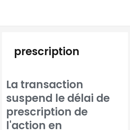
Aller
MAI
au
MEN
contenu
prescription
LA
La transaction
TRANSACTION
SUSPEND
LE
DÉLAI
suspend le délai de
DE
PRESCRIPTION
DE
L'ACTION
EN
prescription de
CONTESTATION
DU
LICENCIEMENT
l'action en