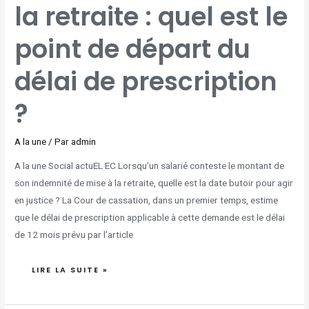
la retraite : quel est le
RETRAITE
:
QUEL
EST
LE
point de départ du
POINT
DE
DÉPART
DU
DÉLAI
délai de prescription
DE
PRESCRIPTION
?
?
A la une
/ Par
admin
A la une Social actuEL EC Lorsqu’un salarié conteste le montant de
son indemnité de mise à la retraite, quelle est la date butoir pour agir
en justice ? La Cour de cassation, dans un premier temps, estime
que le délai de prescription applicable à cette demande est le délai
de 12 mois prévu par l’article
LIRE LA SUITE »