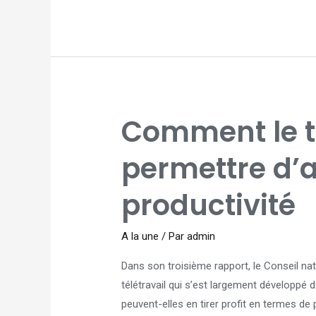
COMMENT
Comment le té
LE
TÉLÉTRAVAIL
PEUT
PERMETTRE
permettre d’
D’AUGMENTER
LA
PRODUCTIVITÉ
productivité
A la une
/ Par
admin
Dans son troisième rapport, le Conseil nat
télétravail qui s’est largement développé 
peuvent-elles en tirer profit en termes de 