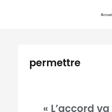
Aller
au
Accuei
contenu
permettre
« L’ACCORD
« L’accord va
VA
PERMETTRE