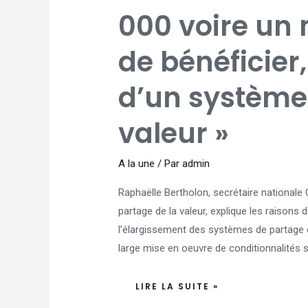
À
700
000 voire un 
000
VOIRE
UN
MILLION
de bénéficier,
DE
SALARIÉS
DE
BÉNÉFICIER,
À
d’un système
PARTIR
DE
2025,
D’UN
valeur »
SYSTÈME
DE
PARTAGE
DE
LA
A la une
/ Par
admin
VALEUR »
Raphaëlle Bertholon, secrétaire nationale 
partage de la valeur, explique les raisons d
l’élargissement des systèmes de partage d
large mise en oeuvre de conditionnalités s
LIRE LA SUITE »