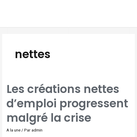
Aller
MAI
au
MEN
contenu
nettes
LES
Les créations nettes
CRÉATIONS
NETTES
D’EMPLOI
PROGRESSENT
d’emploi progressent
MALGRÉ
LA
CRISE
malgré la crise
A la une
/ Par
admin