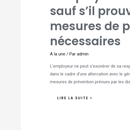
SAUF
S’IL
sauf s’il prou
PROUVE
AVOIR
PRIS
LES
mesures de p
MESURES
DE
PRÉVENTION
NÉCESSAIRES
nécessaires
A la une
/ Par
admin
L’employeur ne peut s’exonérer de sa respo
dans le cadre d’une altercation avec le géra
mesures de prévention prévues par les disp
LIRE LA SUITE »