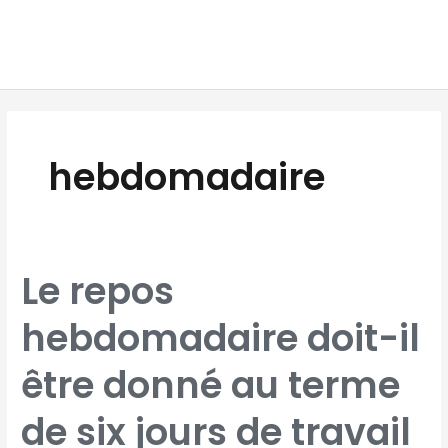
Aller
MAI
au
MEN
contenu
hebdomadaire
LE
Le repos
REPOS
HEBDOMADAIRE
DOIT-
IL
hebdomadaire doit-il
ÊTRE
DONNÉ
AU
TERME
DE
être donné au terme
SIX
JOURS
DE
TRAVAIL
CONSÉCUTIFS
de six jours de travail
?