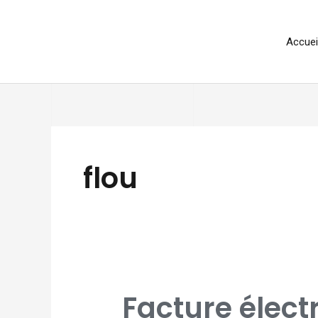
Aller
au
Accuei
contenu
flou
FACTURE
Facture électr
ÉLECTRONIQUE
: