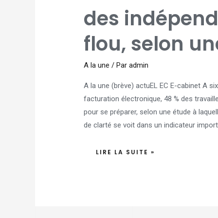
LA
MOITIÉ
des indépend
DES
INDÉPENDANTS
EST
DANS
flou, selon u
LE
FLOU,
SELON
UNE
ÉTUDE
A la une
/ Par
admin
A la une (brève) actuEL EC E-cabinet A si
facturation électronique, 48 % des travai
pour se préparer, selon une étude à laque
de clarté se voit dans un indicateur import
LIRE LA SUITE »