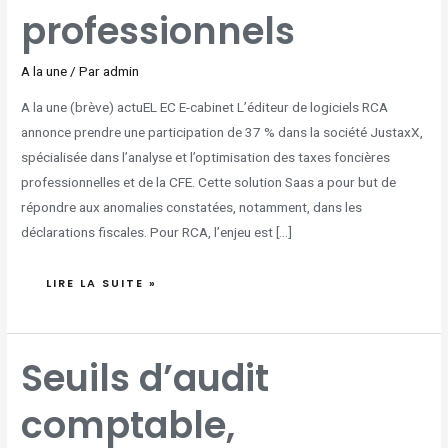
professionnels
A la une
/ Par
admin
A la une (brève) actuEL EC E-cabinet L’éditeur de logiciels RCA
annonce prendre une participation de 37 % dans la société JustaxX,
spécialisée dans l’analyse et l’optimisation des taxes foncières
professionnelles et de la CFE. Cette solution Saas a pour but de
répondre aux anomalies constatées, notamment, dans les
déclarations fiscales. Pour RCA, l’enjeu est […]
LIRE LA SUITE »
SEUILS
Seuils d’audit
D’AUDIT
COMPTABLE,
REMPLACEMENT
DES
comptable,
NEP,
DURABILITÉ,
IA
: