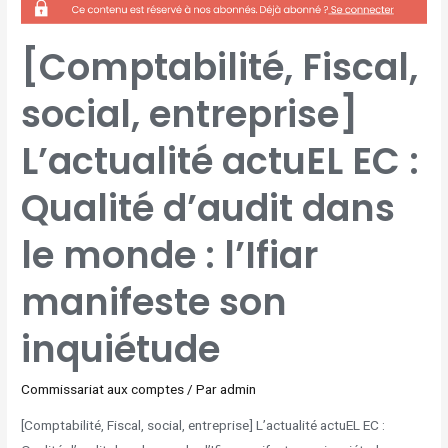
FISCAL,
SOCIAL,
ENTREPRISE]
L’ACTUALITÉ
ACTUEL
[Comptabilité, Fiscal,
EC
:
QUALITÉ
D’AUDIT
social, entreprise]
DANS
LE
MONDE
:
L’IFIAR
L’actualité actuEL EC :
MANIFESTE
SON
INQUIÉTUDE
Qualité d’audit dans
le monde : l’Ifiar
manifeste son
inquiétude
Commissariat aux comptes
/ Par
admin
[Comptabilité, Fiscal, social, entreprise] L’actualité actuEL EC :