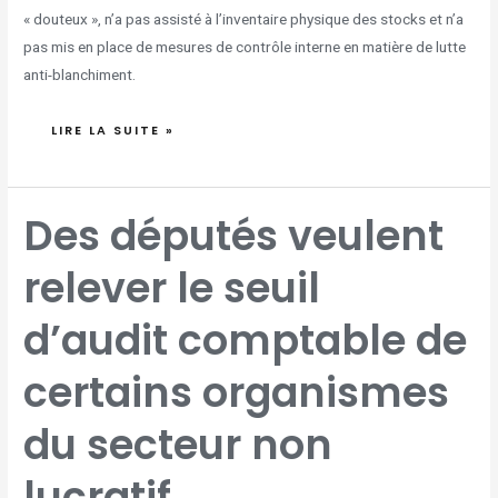
« douteux », n’a pas assisté à l’inventaire physique des stocks et n’a
pas mis en place de mesures de contrôle interne en matière de lutte
anti-blanchiment.
LIRE LA SUITE »
DES
Des députés veulent
DÉPUTÉS
VEULENT
RELEVER
LE
relever le seuil
SEUIL
D’AUDIT
COMPTABLE
DE
CERTAINS
d’audit comptable de
ORGANISMES
DU
SECTEUR
NON
LUCRATIF
certains organismes
du secteur non
lucratif