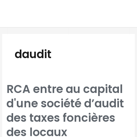
Aller
MAI
au
MEN
contenu
Pagination
d’article
daudit
RCA
RCA entre au capital
ENTRE
AU
CAPITAL
D'UNE
d'une société d’audit
SOCIÉTÉ
D’AUDIT
DES
TAXES
FONCIÈRES
des taxes foncières
DES
LOCAUX
PROFESSIONNELS
des locaux