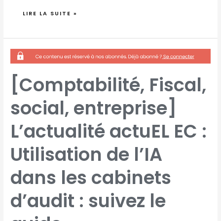
LIRE LA SUITE »
[COMPTABILITÉ,
FISCAL,
SOCIAL,
ENTREPRISE]
L’ACTUALITÉ
ACTUEL
[Comptabilité, Fiscal,
EC
:
UTILISATION
DE
social, entreprise]
L’IA
DANS
LES
CABINETS
D’AUDIT
L’actualité actuEL EC :
:
SUIVEZ
LE
GUIDE
Utilisation de l’IA
dans les cabinets
d’audit : suivez le