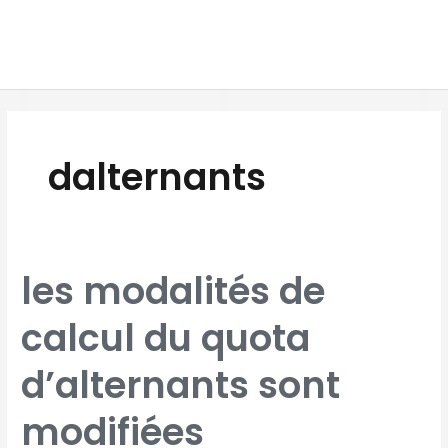
Aller
MAI
au
MEN
contenu
dalternants
LES
les modalités de
MODALITÉS
DE
CALCUL
DU
calcul du quota
QUOTA
D’ALTERNANTS
SONT
MODIFIÉES
d’alternants sont
modifiées