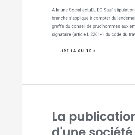
A la une Social actuEL EC Sauf stipulation
branche s’applique à compter du lendemain
greffe du conseil de prud’hommes aux ent
signataire (article L.2261-1 du code du tra
LIRE LA SUITE »
LA
La publicati
PUBLICATION
DES
COMPTES
D'UNE
d'une société 
SOCIÉTÉ
CIVILE