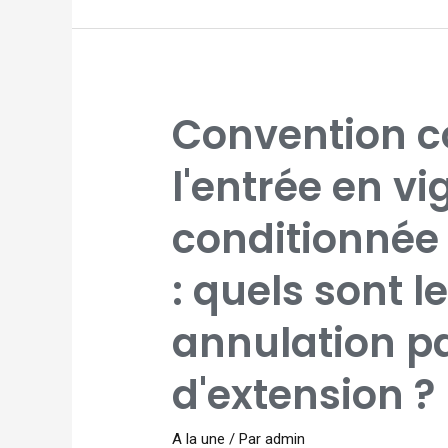
CONVENTION
Convention co
COLLECTIVE
DONT
L'ENTRÉE
EN
l'entrée en vi
VIGUEUR
EST
CONDITIONNÉE
PAR
conditionnée
SON
EXTENSION
:
QUELS
SONT
: quels sont l
LES
EFFETS
D'UNE
ANNULATION
annulation par
PARTIELLE
DE
L'ARRÊTÉ
D'EXTENSION
d'extension ?
?
A la une
/ Par
admin