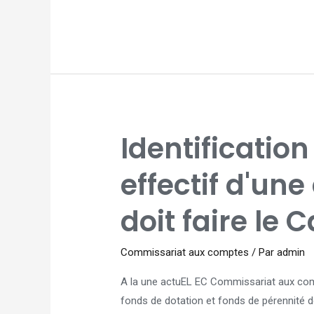
IDENTIFICATION
Identification
DU
BÉNÉFICIAIRE
EFFECTIF
D'UNE
effectif d'une
ASSOCIATION
:
QUE
DOIT
doit faire le C
FAIRE
LE
CAC
?
Commissariat aux comptes
/ Par
admin
A la une actuEL EC Commissariat aux comp
fonds de dotation et fonds de pérennité do