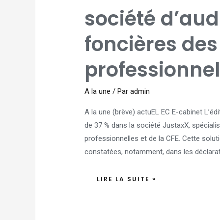
CAPITAL
D'UNE
société d’aud
SOCIÉTÉ
D’AUDIT
DES
TAXES
foncières des
FONCIÈRES
DES
LOCAUX
PROFESSIONNELS
professionne
A la une
/ Par
admin
A la une (brève) actuEL EC E-cabinet L’éd
de 37 % dans la société JustaxX, spécialis
professionnelles et de la CFE. Cette solu
constatées, notamment, dans les déclarati
LIRE LA SUITE »