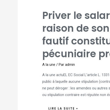
PRIVER
Priver le sala
LE
SALARIÉ
D'UNE
PRIME
raison de so
EN
RAISON
DE
SON
fautif consti
COMPORTEMENT
FAUTIF
CONSTITUE
UNE
SANCTION
pécuniaire p
PÉCUNIAIRE
PROHIBÉE
A la une
/ Par
admin
A la une actuEL EC Social L’article L. 1331‑
public à laquelle aucune stipulation (contrat
ne peut déroger : les amendes ou autres s
ou stipulation contraire est réputée non éc
LIRE LA SUITE »