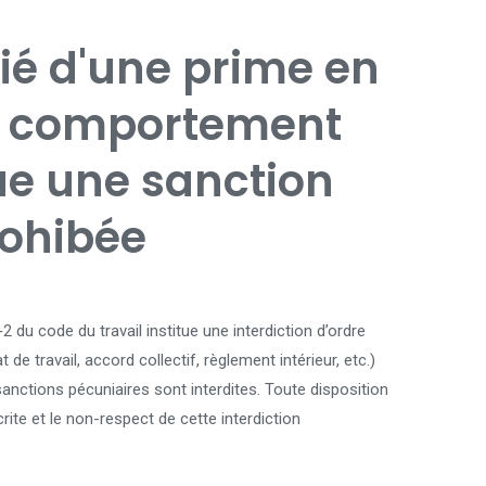
rié d'une prime en
n comportement
tue une sanction
rohibée
2 du code du travail institue une interdiction d’ordre
 de travail, accord collectif, règlement intérieur, etc.)
anctions pécuniaires sont interdites. Toute disposition
rite et le non-respect de cette interdiction