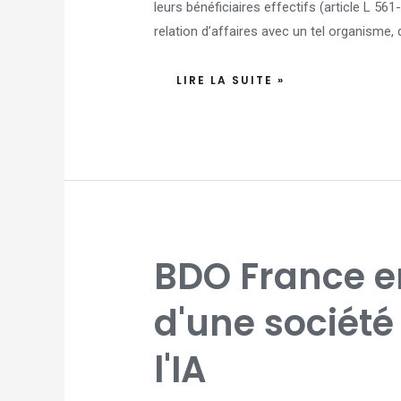
leurs bénéficiaires effectifs (article L 56
relation d’affaires avec un tel organisme
LIRE LA SUITE »
BDO
BDO France en
FRANCE
ENTRE
AU
CAPITAL
d'une société
D'UNE
SOCIÉTÉ
SPÉCIALISÉE
DANS
l'IA
L'IA