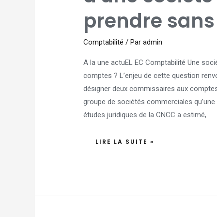
PEUT-
ELLE
prendre sans 
PRENDRE
SANS
GREFFE
?
Comptabilité
/ Par
admin
A la une actuEL EC Comptabilité Une sociét
comptes ? L’enjeu de cette question renvoi
désigner deux commissaires aux comptes 
groupe de sociétés commerciales qu’une so
études juridiques de la CNCC a estimé,
LIRE LA SUITE »