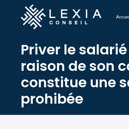
Aller
au
Accuei
contenu
Priver le salari
raison de son 
constitue une 
prohibée