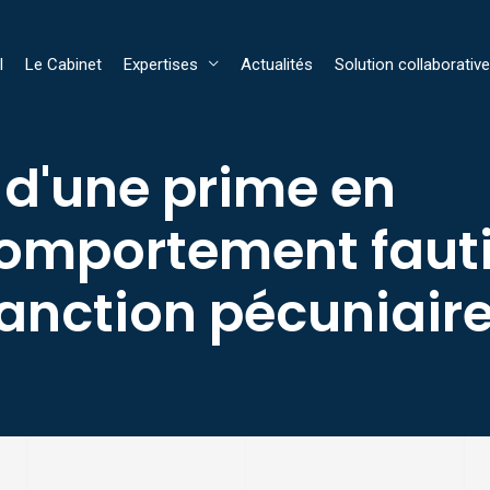
l
Le Cabinet
Expertises
Actualités
Solution collaborative
é d'une prime en
comportement fauti
sanction pécuniair