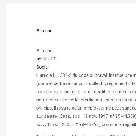
Navigation
des
articles
A la une
A la une
actuEL EC
Social
L’article L. 1331‑2 du code du travail institue une i
(contrat de travail, accord collectif, règlement int
sanctions pécuniaires sont interdites. Toute dispos
non-respect de cette interdiction est par ailleurs p
principe, il résulte qu’un employeur ne peut sanct
sur salaire (Cass. soc., 19 nov. 1997, n° 95-44.30
soc., 11 oct. 2000, n° 98-45.491) comme le rappell