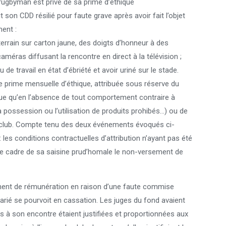
n rugbyman est privé de sa prime d’éthique
 son CDD résilié pour faute grave après avoir fait l’objet
ment :
terrain sur carton jaune, des doigts d’honneur à des
méras diffusant la rencontre en direct à la télévision ;
de travail en état d’ébriété et avoir uriné sur le stade.
ne prime mensuelle d’éthique, attribuée sous réserve du
 due qu’en l’absence de tout comportement contraire à
la possession ou l’utilisation de produits prohibés…) ou de
u club. Compte tenu des deux événements évoqués ci-
: les conditions contractuelles d’attribution n’ayant pas été
s le cadre de sa saisine prud’homale le non-versement de
lément de rémunération en raison d’une faute commise
arié se pourvoit en cassation. Les juges du fond avaient
s à son encontre étaient justifiées et proportionnées aux