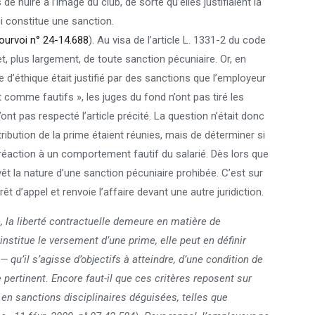
e nuire à l’image du club, de sorte qu’elles justifiaient la
ci constitue une sanction.
ourvoi n° 24-14.688
). Au visa de l’article L. 1331-2 du code
 et, plus largement, de toute sanction pécuniaire. Or, en
 d’éthique était justifié par des sanctions que l’employeur
it comme fautifs », les juges du fond n’ont pas tiré les
nt pas respecté l’article précité. La question n’était donc
tribution de la prime étaient réunies, mais de déterminer si
 réaction à un comportement fautif du salarié. Dès lors que
revêt la nature d’une sanction pécuniaire prohibée. C’est sur
 d’appel et renvoie l’affaire devant une autre juridiction.
, la liberté contractuelle demeure en matière de
nstitue le versement d’une prime, elle peut en définir
— qu’il s’agisse d’objectifs à atteindre, d’une condition de
 pertinent. Encore faut-il que ces critères reposent sur
en sanctions disciplinaires déguisées, telles que