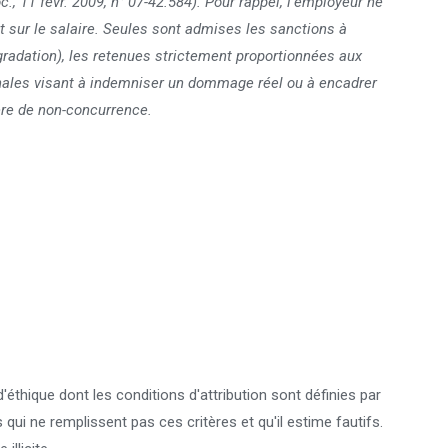
., 11 févr. 2009, n° 07-42.584). Pour rappel, l’employeur ne
t sur le salaire. Seules sont admises les sanctions à
ogradation), les retenues strictement proportionnées aux
énales visant à indemniser un dommage réel ou à encadrer
ère de non-concurrence.
'éthique dont les conditions d'attribution sont définies par
qui ne remplissent pas ces critères et qu'il estime fautifs.