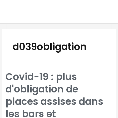
Aller
MAI
au
MEN
contenu
d039obligation
COVID-
Covid-19 : plus
19
:
PLUS
D'OBLIGATION
d'obligation de
DE
PLACES
ASSISES
DANS
LES
places assises dans
BARS
ET
RESTAURANTS
les bars et