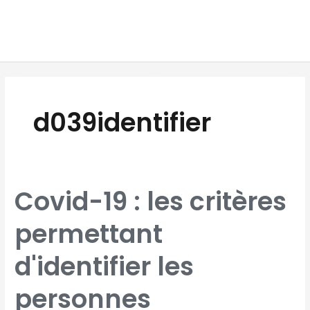
Aller
MAI
au
MEN
contenu
d039identifier
COVID-
Covid-19 : les critères
19
:
LES
CRITÈRES
permettant
PERMETTANT
D'IDENTIFIER
LES
PERSONNES
VULNÉRABLES
d'identifier les
RESTENT
INCHANGÉS
personnes