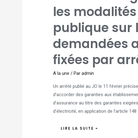
ET
D'ÉLECTRICITÉ
les modalités
:
LES
MODALITÉS
DE
publique sur 
LA
GARANTIE
PUBLIQUE
SUR
LES
demandées au
CAUTIONS
DEMANDÉES
AUX
ENTREPRISES
fixées par arr
FIXÉES
PAR
ARRÊTÉ
A la une
/ Par
admin
Un arrêté publié au JO le 11 février préc
d’accorder des garanties aux établissemen
d’assurance au titre des garanties exigées
d’électricité, en application de l’article 148
LIRE LA SUITE »