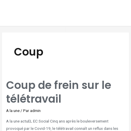
Aller
MAI
au
MEN
contenu
Coup
COUP
Coup de frein sur le
DE
FREIN
SUR
LE
télétravail
TÉLÉTRAVAIL
A la une
/ Par
admin
A la une actuEL EC Social Cinq ans après le bouleversement
provoqué par le Covid-19, le télétravail connaît un reflux dans les