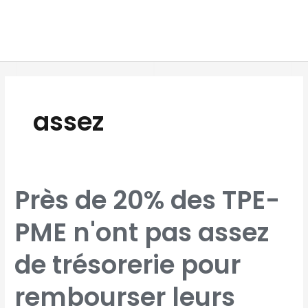
Aller
MAI
au
MEN
contenu
assez
PRÈS
Près de 20% des TPE-
DE
20%
DES
TPE-
PME n'ont pas assez
PME
N'ONT
PAS
ASSEZ
DE
de trésorerie pour
TRÉSORERIE
POUR
REMBOURSER
LEURS
DETTES
rembourser leurs
FISCALES
ET
SOCIALES