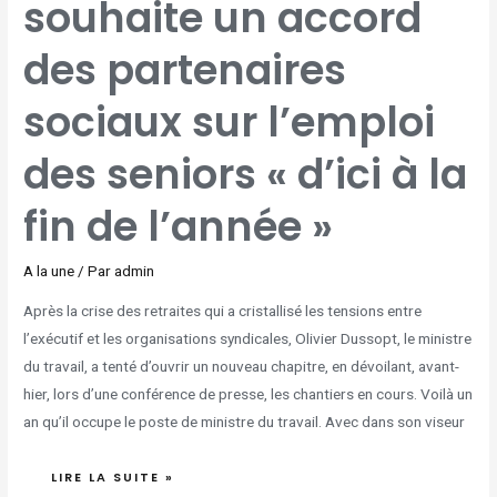
souhaite un accord
PARTENAIRES
SOCIAUX
SUR
L’EMPLOI
des partenaires
DES
SENIORS
« D’ICI
À
LA
sociaux sur l’emploi
FIN
DE
L’ANNÉE »
des seniors « d’ici à la
fin de l’année »
A la une
/ Par
admin
Après la crise des retraites qui a cristallisé les tensions entre
l’exécutif et les organisations syndicales, Olivier Dussopt, le ministre
du travail, a tenté d’ouvrir un nouveau chapitre, en dévoilant, avant-
hier, lors d’une conférence de presse, les chantiers en cours. Voilà un
an qu’il occupe le poste de ministre du travail. Avec dans son viseur
LIRE LA SUITE »