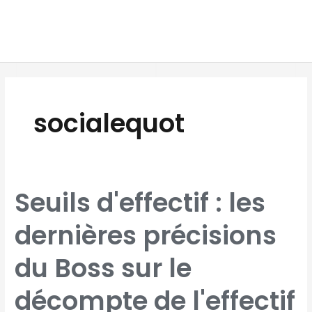
Aller
MAI
au
MEN
contenu
socialequot
SEUILS
Seuils d'effectif : les
D'EFFECTIF
:
LES
DERNIÈRES
dernières précisions
PRÉCISIONS
DU
BOSS
SUR
LE
du Boss sur le
DÉCOMPTE
DE
L'EFFECTIF
"SÉCURITÉ
SOCIALE"
décompte de l'effectif