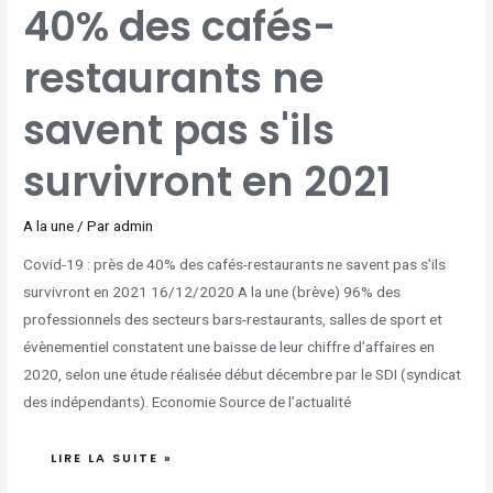
40% des cafés-
40%
DES
CAFÉS-
RESTAURANTS
NE
restaurants ne
SAVENT
PAS
S'ILS
SURVIVRONT
EN
savent pas s'ils
2021
survivront en 2021
A la une
/ Par
admin
Covid-19 : près de 40% des cafés-restaurants ne savent pas s'ils
survivront en 2021 16/12/2020 A la une (brève) 96% des
professionnels des secteurs bars-restaurants, salles de sport et
évènementiel constatent une baisse de leur chiffre d’affaires en
2020, selon une étude réalisée début décembre par le SDI (syndicat
des indépendants). Economie Source de l’actualité
LIRE LA SUITE »