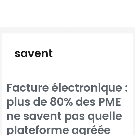
Aller
MAI
au
MEN
contenu
savent
FACTURE
Facture électronique :
ÉLECTRONIQUE
:
PLUS
DE
plus de 80% des PME
80%
DES
PME
NE
SAVENT
ne savent pas quelle
PAS
QUELLE
PLATEFORME
AGRÉÉE
ADOPTER,
plateforme agréée
SELON
UNE
ÉTUDE