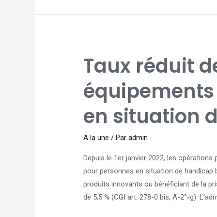
TAUX
Taux réduit d
RÉDUIT
DE
TVA
POUR
équipements
LES
ÉQUIPEMENTS
POUR
PERSONNES
en situation 
EN
SITUATION
DE
HANDICAP
A la une
/ Par
admin
Depuis le 1er janvier 2022, les opérations
pour personnes en situation de handicap b
produits innovants ou bénéficiant de la pr
de 5,5 % (CGI art. 278-0 bis, A-2°-g). L’adm