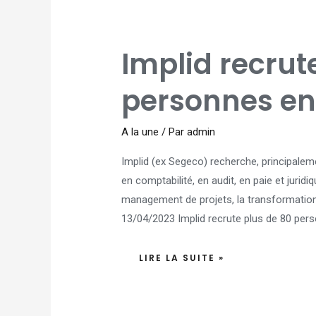
IMPLID
Implid recrut
RECRUTE
PLUS
DE
80
personnes en
PERSONNES
EN
CDI
A la une
/ Par
admin
Implid (ex Segeco) recherche, principale
en comptabilité, en audit, en paie et juridi
management de projets, la transformation
13/04/2023 Implid recrute plus de 80 pers
LIRE LA SUITE »