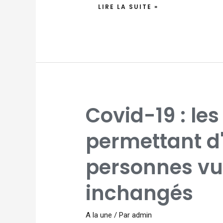
LIRE LA SUITE »
COVID-
Covid-19 : les
19
:
LES
CRITÈRES
permettant d'i
PERMETTANT
D'IDENTIFIER
LES
PERSONNES
personnes vu
VULNÉRABLES
RESTENT
INCHANGÉS
inchangés
A la une
/ Par
admin