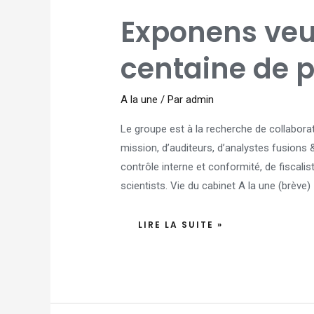
EXPONENS
Exponens veu
VEUT
RECRUTER
UNE
CENTAINE
centaine de 
DE
PERSONNES
EN
2023
A la une
/ Par
admin
Le groupe est à la recherche de collabor
mission, d’auditeurs, d’analystes fusions 
contrôle interne et conformité, de fiscalis
scientists. Vie du cabinet A la une (brèv
LIRE LA SUITE »