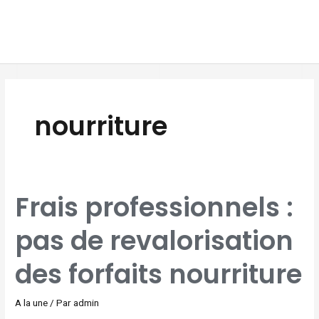
Aller
MAI
au
MEN
contenu
nourriture
FRAIS
Frais professionnels :
PROFESSIONNELS
:
PAS
DE
pas de revalorisation
REVALORISATION
DES
FORFAITS
NOURRITURE
des forfaits nourriture
A la une
/ Par
admin