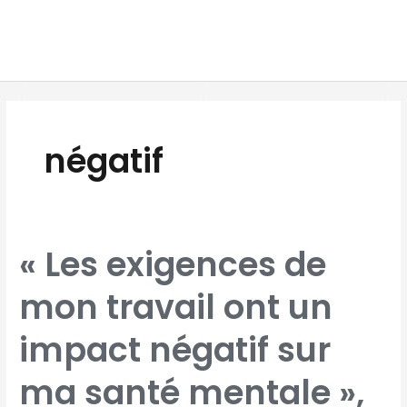
Aller
MAI
au
MEN
contenu
négatif
« LES
« Les exigences de
EXIGENCES
DE
MON
TRAVAIL
mon travail ont un
ONT
UN
IMPACT
NÉGATIF
SUR
impact négatif sur
MA
SANTÉ
MENTALE »,
DISENT
QUATRE
ma santé mentale »,
SALARIÉS
SUR
DIX