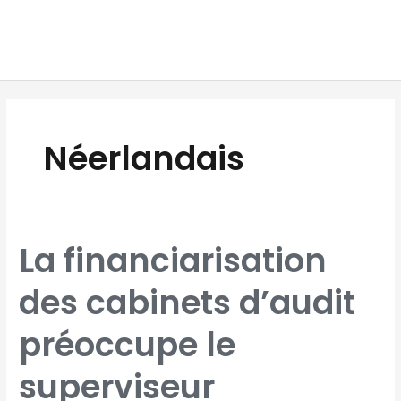
Aller
MAI
au
MEN
contenu
Néerlandais
LA
La financiarisation
FINANCIARISATION
DES
CABINETS
D’AUDIT
des cabinets d’audit
PRÉOCCUPE
LE
SUPERVISEUR
NÉERLANDAIS
préoccupe le
superviseur