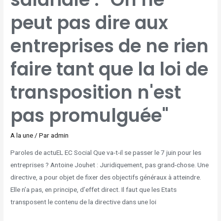
DIRE
AUX
ENTREPRISES
peut pas dire aux
DE
NE
RIEN
FAIRE
TANT
entreprises de ne rien
QUE
LA
LOI
DE
faire tant que la loi de
TRANSPOSITION
N'EST
PAS
PROMULGUÉE"
transposition n'est
pas promulguée"
A la une
/ Par
admin
Paroles de actuEL EC Social Que va-t-il se passer le 7 juin pour les
entreprises ? Antoine Jouhet : Juridiquement, pas grand-chose. Une
directive, a pour objet de fixer des objectifs généraux à atteindre.
Elle n’a pas, en principe, d’effet direct. Il faut que les Etats
transposent le contenu de la directive dans une loi