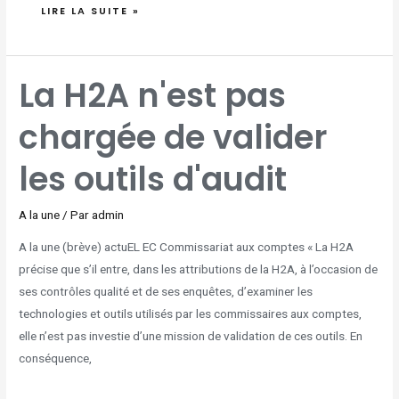
LIRE LA SUITE »
LA
La H2A n'est pas
H2A
N'EST
PAS
CHARGÉE
chargée de valider
DE
VALIDER
LES
OUTILS
D'AUDIT
les outils d'audit
A la une
/ Par
admin
A la une (brève) actuEL EC Commissariat aux comptes « La H2A
précise que s’il entre, dans les attributions de la H2A, à l’occasion de
ses contrôles qualité et de ses enquêtes, d’examiner les
technologies et outils utilisés par les commissaires aux comptes,
elle n’est pas investie d’une mission de validation de ces outils. En
conséquence,