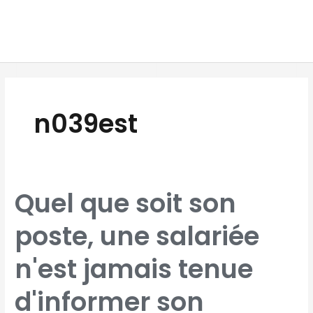
Aller
MAI
au
MEN
contenu
n039est
QUEL
Quel que soit son
QUE
SOIT
SON
POSTE,
poste, une salariée
UNE
SALARIÉE
N'EST
JAMAIS
TENUE
n'est jamais tenue
D'INFORMER
SON
EMPLOYEUR
DE
SA
d'informer son
GROSSESSE