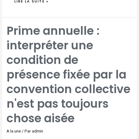
LIRE LA SUITE »
PRIME
Prime annuelle :
ANNUELLE
:
INTERPRÉTER
UNE
interpréter une
CONDITION
DE
PRÉSENCE
FIXÉE
PAR
condition de
LA
CONVENTION
COLLECTIVE
N'EST
PAS
présence fixée par la
TOUJOURS
CHOSE
AISÉE
convention collective
n'est pas toujours
chose aisée
A la une
/ Par
admin