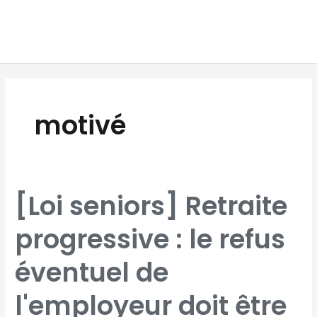
Aller
MAI
au
MEN
contenu
motivé
[LOI
[Loi seniors] Retraite
SENIORS]
RETRAITE
PROGRESSIVE
:
progressive : le refus
LE
REFUS
ÉVENTUEL
DE
L'EMPLOYEUR
éventuel de
DOIT
ÊTRE
DAVANTAGE
MOTIVÉ
l'employeur doit être