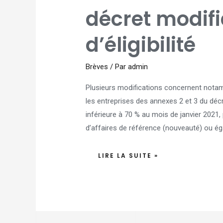
:
NOUVEAU
décret modifi
DÉCRET
MODIFIANT
LES
CONDITIONS
d’éligibilité
D’ÉLIGIBILITÉ
Brèves
/ Par
admin
Plusieurs modifications concernent notamm
les entreprises des annexes 2 et 3 du décre
inférieure à 70 % au mois de janvier 2021,
d’affaires de référence (nouveauté) ou ég
LIRE LA SUITE »