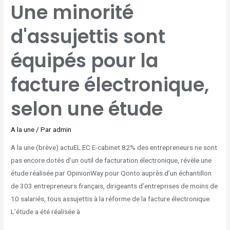
UNE
Une minorité
MINORITÉ
D'ASSUJETTIS
SONT
ÉQUIPÉS
d'assujettis sont
POUR
LA
FACTURE
ÉLECTRONIQUE,
SELON
équipés pour la
UNE
ÉTUDE
facture électronique,
selon une étude
A la une
/ Par
admin
A la une (brève) actuEL EC E-cabinet 82% des entrepreneurs ne sont
pas encore dotés d’un outil de facturation électronique, révèle une
étude réalisée par OpinionWay pour Qonto auprès d’un échantillon
de 303 entrepreneurs français, dirigeants d’entreprises de moins de
10 salariés, tous assujettis à la réforme de la facture électronique.
L’étude a été réalisée à