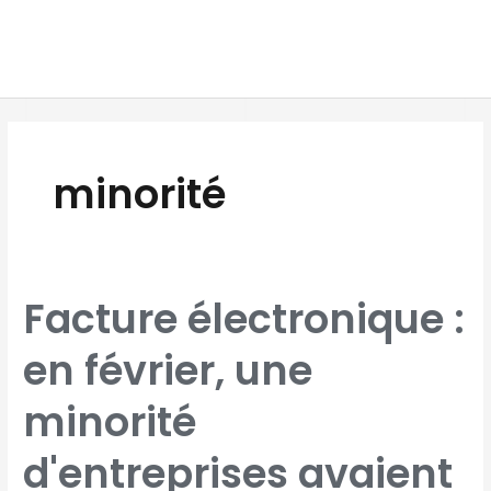
Aller
MAI
au
MEN
contenu
minorité
FACTURE
Facture électronique :
ÉLECTRONIQUE
:
EN
FÉVRIER,
en février, une
UNE
MINORITÉ
D'ENTREPRISES
AVAIENT
CHOISI
minorité
UNE
PLATEFORME
AGRÉÉE,
SELON
UNE
d'entreprises avaient
ÉTUDE