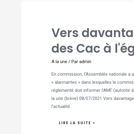
VERS
Vers davanta
DAVANTAGE
D'OBLIGATIONS
DES
CAC
des Cac à l'é
À
L'ÉGARD
DE
L'AMF
A la une
/ Par
admin
En commission, l’Assemblée nationale a a
« alarmantes » dans lesquelles le commis
réglementé doit informer l’AMF (autorité
la une (brève) 08/07/2021 Vers davantage 
l’actualité
LIRE LA SUITE »