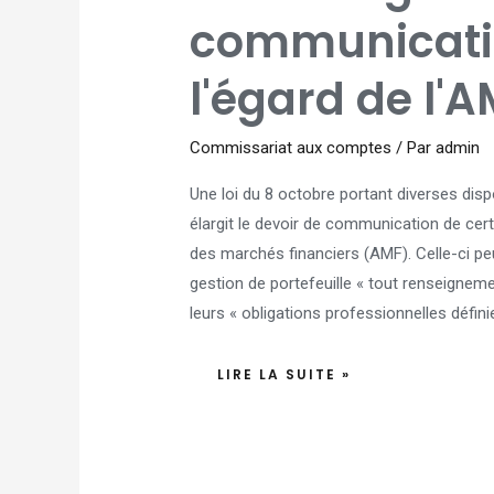
COMMUNICATION
DES
communicati
CAC
À
L'ÉGARD
DE
l'égard de l'
L'AMF
Commissariat aux comptes
/ Par
admin
Une loi du 8 octobre portant diverses disp
élargit le devoir de communication de cer
des marchés financiers (AMF). Celle-ci 
gestion de portefeuille « tout renseigneme
leurs « obligations professionnelles défini
LIRE LA SUITE »