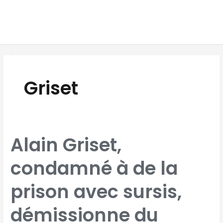
Aller
MAI
au
MEN
contenu
Griset
ALAIN
Alain Griset,
GRISET,
CONDAMNÉ
À
DE
condamné à de la
LA
PRISON
AVEC
SURSIS,
DÉMISSIONNE
prison avec sursis,
DU
GOUVERNEMENT
démissionne du