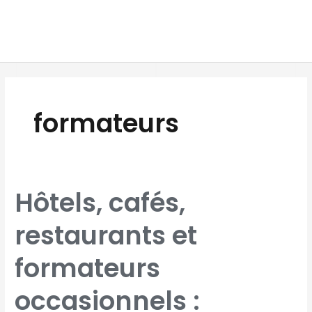
Aller
MAI
au
MEN
contenu
formateurs
HÔTELS,
Hôtels, cafés,
CAFÉS,
RESTAURANTS
ET
FORMATEURS
restaurants et
OCCASIONNELS
:
QUELLES
ASSIETTES
FORFAITAIRES
formateurs
EN
2026 ?
occasionnels :