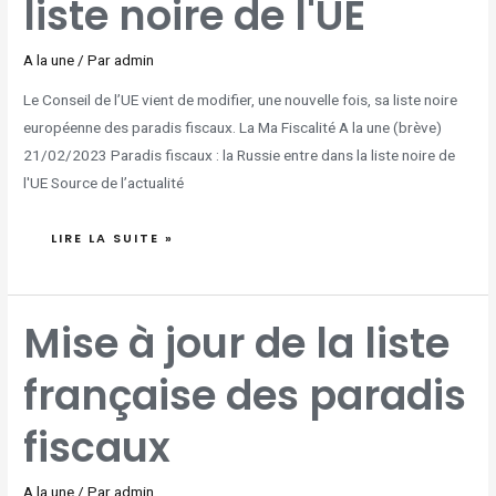
liste noire de l'UE
DE
L'UE
A la une
/ Par
admin
Le Conseil de l’UE vient de modifier, une nouvelle fois, sa liste noire
européenne des paradis fiscaux. La Ma Fiscalité A la une (brève)
21/02/2023 Paradis fiscaux : la Russie entre dans la liste noire de
l'UE Source de l’actualité
LIRE LA SUITE »
MISE
Mise à jour de la liste
À
JOUR
DE
LA
française des paradis
LISTE
FRANÇAISE
DES
PARADIS
FISCAUX
fiscaux
A la une
/ Par
admin