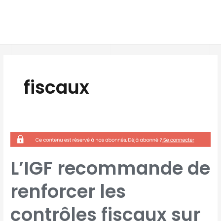
Aller
MAI
au
MEN
contenu
fiscaux
L’IGF
RECOMMANDE
DE
RENFORCER
LES
CONTRÔLES
L’IGF recommande de
FISCAUX
SUR
CERTAINES
ASSOCIATIONS
renforcer les
contrôles fiscaux sur