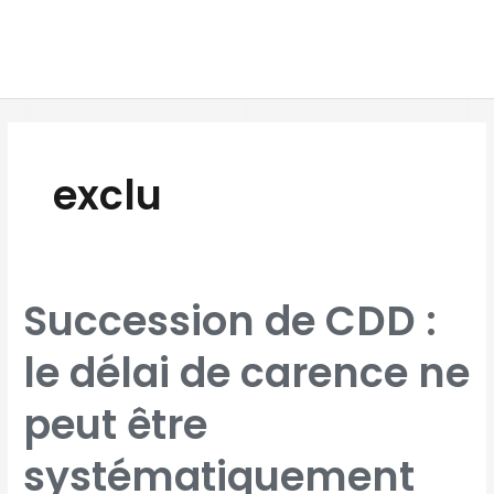
Aller
MAI
au
MEN
contenu
exclu
SUCCESSION
Succession de CDD :
DE
CDD
:
LE
le délai de carence ne
DÉLAI
DE
CARENCE
NE
PEUT
peut être
ÊTRE
SYSTÉMATIQUEMENT
EXCLU
PAR
LA
systématiquement
BRANCHE