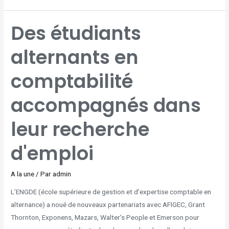
DES
Des étudiants
ÉTUDIANTS
ALTERNANTS
EN
COMPTABILITÉ
alternants en
ACCOMPAGNÉS
DANS
LEUR
RECHERCHE
D'EMPLOI
comptabilité
accompagnés dans
leur recherche
d'emploi
A la une
/ Par
admin
L’ENGDE (école supérieure de gestion et d’expertise comptable en
alternance) a noué de nouveaux partenariats avec AFIGEC, Grant
Thornton, Exponens, Mazars, Walter’s People et Emerson pour