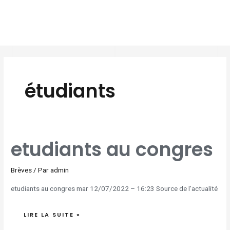
Aller
MAI
au
MEN
contenu
étudiants
ETUDIANTS
etudiants au congres
AU
CONGRES
Brèves
/ Par
admin
etudiants au congres mar 12/07/2022 – 16:23 Source de l’actualité
LIRE LA SUITE »