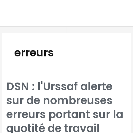
Aller
MAI
au
MEN
contenu
erreurs
DSN
DSN : l'Urssaf alerte
:
L'URSSAF
ALERTE
SUR
sur de nombreuses
DE
NOMBREUSES
ERREURS
PORTANT
SUR
erreurs portant sur la
LA
QUOTITÉ
DE
TRAVAIL
quotité de travail