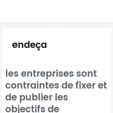
Aller
MAI
au
MEN
contenu
endeça
LES
les entreprises sont
ENTREPRISES
SONT
CONTRAINTES
DE
contraintes de fixer et
FIXER
ET
DE
PUBLIER
LES
de publier les
OBJECTIFS
DE
PROGRESSION
EN-
DEÇA
objectifs de
DE
85
POINTS