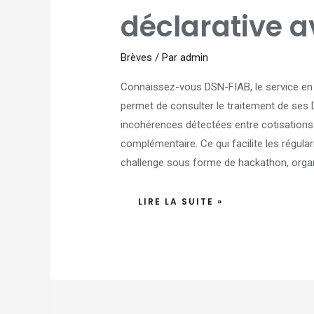
LA
QUALITÉ
déclarative 
DÉCLARATIVE
AVEC
DSN-
FIAB
Brèves
/ Par
admin
Connaissez-vous DSN-FIAB, le service en li
permet de consulter le traitement de ses D
incohérences détectées entre cotisations 
complémentaire. Ce qui facilite les régul
challenge sous forme de hackathon, organ
LIRE LA SUITE »