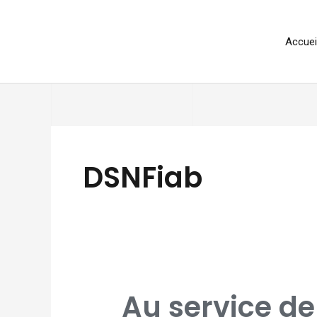
Aller
au
Accuei
contenu
DSNFiab
AU
Au service de 
SERVICE
DE