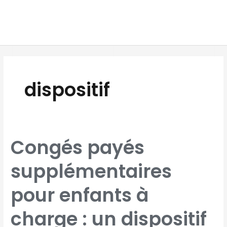
Aller
MAI
au
MEN
contenu
Pagination
d’article
dispositif
CONGÉS
Congés payés
PAYÉS
SUPPLÉMENTAIRES
POUR
ENFANTS
supplémentaires
À
CHARGE
:
UN
DISPOSITIF
pour enfants à
SOUVENT
MÉCONNU
charge : un dispositif