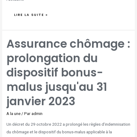
LIRE LA SUITE »
ASSURANCE
Assurance chômage :
CHÔMAGE
:
PROLONGATION
DU
prolongation du
DISPOSITIF
BONUS-
MALUS
JUSQU'AU
31
dispositif bonus-
JANVIER
2023
malus jusqu'au 31
janvier 2023
A la une
/ Par
admin
Un décret du 29 octobre 2022 a prolongé les règles d’indemnisation
du chômage et le dispositif du bonus-malus applicable à la