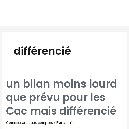
Aller
MAI
au
MEN
contenu
différencié
UN
un bilan moins lourd
BILAN
MOINS
LOURD
QUE
que prévu pour les
PRÉVU
POUR
LES
CAC
MAIS
Cac mais différencié
DIFFÉRENCIÉ
Commissariat aux comptes
/ Par
admin