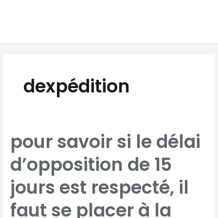
Aller
MAI
au
MEN
contenu
dexpédition
POUR
pour savoir si le délai
SAVOIR
SI
LE
DÉLAI
d’opposition de 15
D’OPPOSITION
DE
15
JOURS
EST
jours est respecté, il
RESPECTÉ,
IL
FAUT
SE
PLACER
faut se placer à la
À
LA
DATE