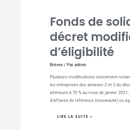
FONDS
Fonds de soli
DE
SOLIDARITÉ
:
NOUVEAU
décret modifi
DÉCRET
MODIFIANT
LES
CONDITIONS
d’éligibilité
D’ÉLIGIBILITÉ
Brèves
/ Par
admin
Plusieurs modifications concernent notamm
les entreprises des annexes 2 et 3 du décre
inférieure à 70 % au mois de janvier 2021,
d’affaires de référence (nouveauté) ou ég
LIRE LA SUITE »