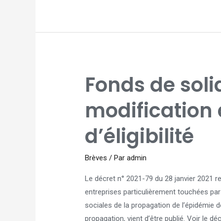
FONDS
Fonds de solid
DE
SOLIDARITÉ
:
MODIFICATION
modification 
DES
CONDITIONS
D’ÉLIGIBILITÉ
d’éligibilité
Brèves
/ Par
admin
Le décret n° 2021-79 du 28 janvier 2021 re
entreprises particulièrement touchées pa
sociales de la propagation de l’épidémie d
propagation, vient d’être publié. Voir le d