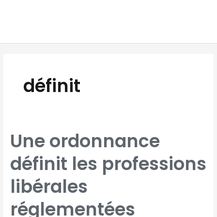
Aller
MAI
au
MEN
contenu
définit
UNE
Une ordonnance
ORDONNANCE
DÉFINIT
LES
PROFESSIONS
définit les professions
LIBÉRALES
RÉGLEMENTÉES
libérales
réglementées