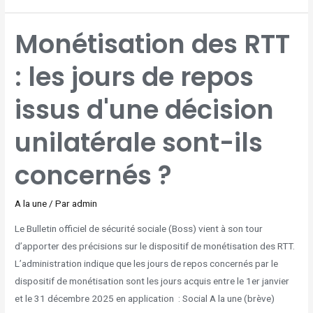
MONÉTISATION
Monétisation des RTT
DES
RTT
:
LES
: les jours de repos
JOURS
DE
REPOS
ISSUS
D'UNE
issus d'une décision
DÉCISION
UNILATÉRALE
SONT-
ILS
CONCERNÉS
unilatérale sont-ils
?
concernés ?
A la une
/ Par
admin
Le Bulletin officiel de sécurité sociale (Boss) vient à son tour
d’apporter des précisions sur le dispositif de monétisation des RTT.
L’administration indique que les jours de repos concernés par le
dispositif de monétisation sont les jours acquis entre le 1er janvier
et le 31 décembre 2025 en application : Social A la une (brève)