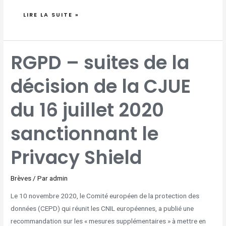
LIRE LA SUITE »
RGPD
RGPD – suites de la
–
SUITES
DE
LA
décision de la CJUE
DÉCISION
DE
LA
CJUE
DU
du 16 juillet 2020
16
JUILLET
2020
SANCTIONNANT
LE
sanctionnant le
PRIVACY
SHIELD
Privacy Shield
Brèves
/ Par
admin
Le 10 novembre 2020, le Comité européen de la protection des
données (CEPD) qui réunit les CNIL européennes, a publié une
recommandation sur les « mesures supplémentaires » à mettre en