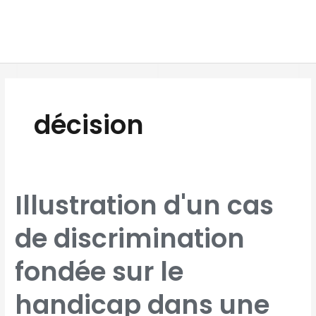
Aller
MAI
au
MEN
contenu
décision
ILLUSTRATION
Illustration d'un cas
D'UN
CAS
DE
DISCRIMINATION
de discrimination
FONDÉE
SUR
LE
HANDICAP
DANS
fondée sur le
UNE
DÉCISION
DE
LA
DÉFENSEURE
handicap dans une
DES
DROITS