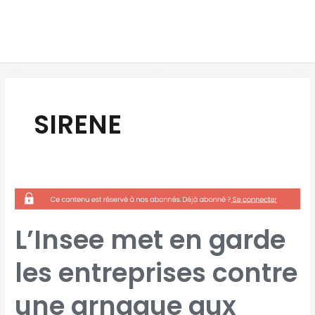
Aller
MAI
au
MEN
contenu
SIRENE
L’INSEE
MET
EN
GARDE
LES
ENTREPRISES
L’Insee met en garde
CONTRE
UNE
ARNAQUE
AUX
les entreprises contre
IMMATRICULATIONS
SIRENE
une arnaque aux