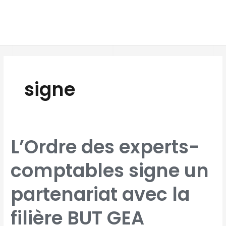
Aller
MAI
au
MEN
contenu
signe
L’ORDRE
L’Ordre des experts-
DES
EXPERTS-
COMPTABLES
SIGNE
comptables signe un
UN
PARTENARIAT
AVEC
LA
FILIÈRE
partenariat avec la
BUT
GEA
filière BUT GEA