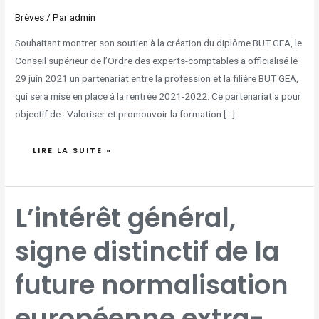
Brèves
/ Par
admin
Souhaitant montrer son soutien à la création du diplôme BUT GEA, le
Conseil supérieur de l’Ordre des experts-comptables a officialisé le
29 juin 2021 un partenariat entre la profession et la filière BUT GEA,
qui sera mise en place à la rentrée 2021-2022. Ce partenariat a pour
objectif de : Valoriser et promouvoir la formation […]
LIRE LA SUITE »
L’INTÉRÊT
L’intérêt général,
GÉNÉRAL,
SIGNE
DISTINCTIF
DE
signe distinctif de la
LA
FUTURE
NORMALISATION
EUROPÉENNE
EXTRA-
future normalisation
FINANCIÈRE
?
européenne extra-