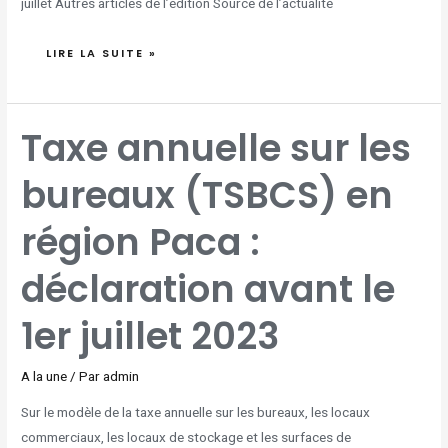
juillet Autres articles de l’édition Source de l’actualité
LIRE LA SUITE »
TAXE
Taxe annuelle sur les
ANNUELLE
SUR
LES
BUREAUX
bureaux (TSBCS) en
(TSBCS)
EN
RÉGION
PACA
:
région Paca :
DÉCLARATION
AVANT
LE
1ER
JUILLET
déclaration avant le
2023
1er juillet 2023
A la une
/ Par
admin
Sur le modèle de la taxe annuelle sur les bureaux, les locaux
commerciaux, les locaux de stockage et les surfaces de