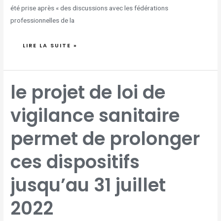
été prise après « des discussions avec les fédérations
professionnelles de la
LIRE LA SUITE »
LE
le projet de loi de
PROJET
DE
LOI
DE
vigilance sanitaire
VIGILANCE
SANITAIRE
PERMET
DE
PROLONGER
permet de prolonger
CES
DISPOSITIFS
JUSQU’AU
31
JUILLET
ces dispositifs
2022
jusqu’au 31 juillet
2022