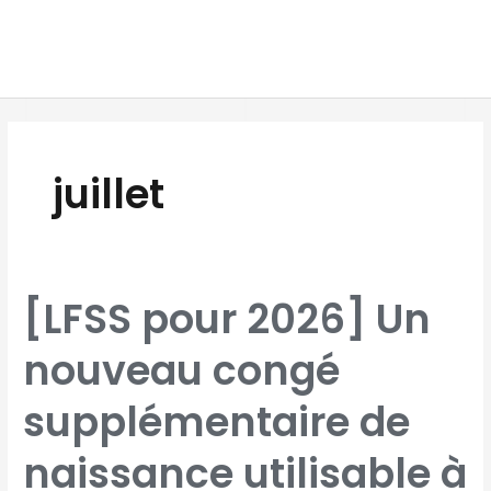
Aller
MAI
au
MEN
contenu
Pagination
d’article
juillet
[LFSS
[LFSS pour 2026] Un
POUR
2026]
UN
NOUVEAU
nouveau congé
CONGÉ
SUPPLÉMENTAIRE
DE
NAISSANCE
UTILISABLE
supplémentaire de
À
PARTIR
DU
1ER
JUILLET
naissance utilisable à
2026