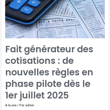
RÈGLES
EN
PHASE
PILOTE
DÈS
LE
1ER
JUILLET
2025
Fait générateur des
cotisations : de
nouvelles règles en
phase pilote dès le
1er juillet 2025
A la une
/ Par
admin