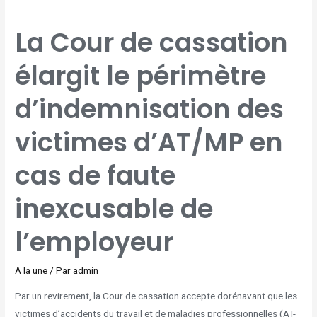
LA
La Cour de cassation
COUR
DE
CASSATION
ÉLARGIT
élargit le périmètre
LE
PÉRIMÈTRE
D’INDEMNISATION
DES
VICTIMES
d’indemnisation des
D’AT/MP
EN
CAS
DE
FAUTE
victimes d’AT/MP en
INEXCUSABLE
DE
L’EMPLOYEUR
cas de faute
inexcusable de
l’employeur
A la une
/ Par
admin
Par un revirement, la Cour de cassation accepte dorénavant que les
victimes d’accidents du travail et de maladies professionnelles (AT-