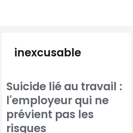
Aller
MAI
au
MEN
contenu
inexcusable
SUICIDE
Suicide lié au travail :
LIÉ
AU
TRAVAIL
:
l'employeur qui ne
L'EMPLOYEUR
QUI
NE
PRÉVIENT
PAS
prévient pas les
LES
RISQUES
PSYCHOSOCIAUX
COMMET
UNE
risques
FAUTE
INEXCUSABLE