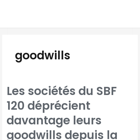
Aller
MAI
au
MEN
contenu
goodwills
LES
Les sociétés du SBF
SOCIÉTÉS
DU
SBF
120
120 déprécient
DÉPRÉCIENT
DAVANTAGE
LEURS
GOODWILLS
DEPUIS
davantage leurs
LA
CRISE
goodwills depuis la