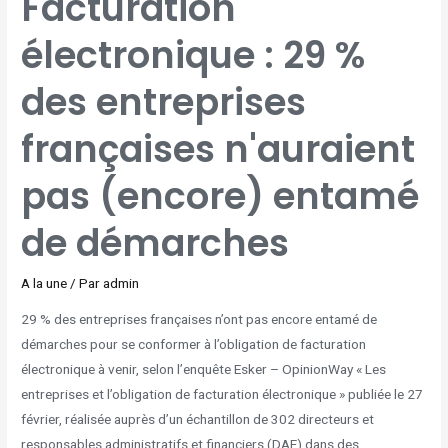
Facturation
:
29
%
électronique : 29 %
DES
ENTREPRISES
FRANÇAISES
N'AURAIENT
PAS
des entreprises
(ENCORE)
ENTAMÉ
DE
DÉMARCHES
françaises n'auraient
pas (encore) entamé
de démarches
A la une
/ Par
admin
29 % des entreprises françaises n’ont pas encore entamé de
démarches pour se conformer à l’obligation de facturation
électronique à venir, selon l’enquête Esker – OpinionWay « Les
entreprises et l’obligation de facturation électronique » publiée le 27
février, réalisée auprès d’un échantillon de 302 directeurs et
responsables administratifs et financiers (DAF) dans des