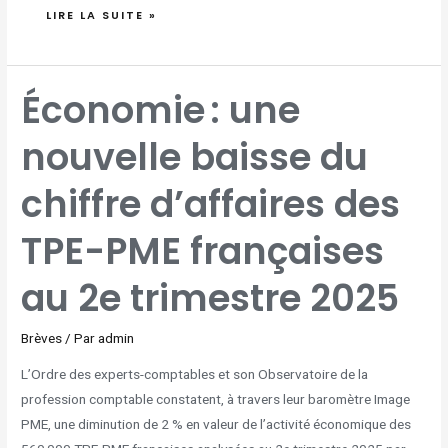
LIRE LA SUITE »
ÉCONOMIE :
Économie : une
UNE
NOUVELLE
BAISSE
DU
nouvelle baisse du
CHIFFRE
D’AFFAIRES
DES
TPE-
PME
chiffre d’affaires des
FRANÇAISES
AU
2E
TRIMESTRE
2025
TPE-PME françaises
au 2e trimestre 2025
Brèves
/ Par
admin
L’Ordre des experts-comptables et son Observatoire de la
profession comptable constatent, à travers leur baromètre Image
PME, une diminution de 2 % en valeur de l’activité économique des