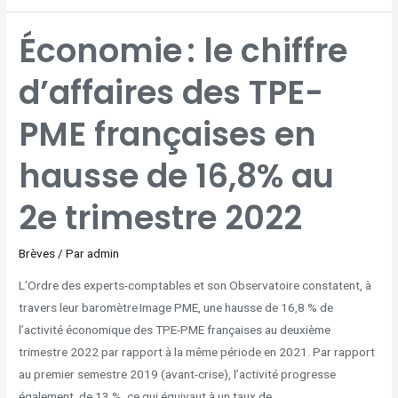
ÉCONOMIE :
Économie : le chiffre
LE
CHIFFRE
D’AFFAIRES
DES
d’affaires des TPE-
TPE-
PME
FRANÇAISES
EN
HAUSSE
PME françaises en
DE
16,8%
AU
2E
TRIMESTRE
hausse de 16,8% au
2022
2e trimestre 2022
Brèves
/ Par
admin
L’Ordre des experts-comptables et son Observatoire constatent, à
travers leur baromètre Image PME, une hausse de 16,8 % de
l’activité économique des TPE-PME françaises au deuxième
trimestre 2022 par rapport à la même période en 2021. Par rapport
au premier semestre 2019 (avant-crise), l’activité progresse
également, de 13 %, ce qui équivaut à un taux de