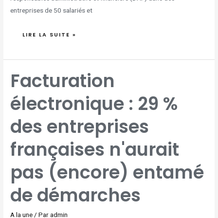
entreprises de 50 salariés et
LIRE LA SUITE »
FACTURATION
Facturation
ÉLECTRONIQUE
:
29
%
électronique : 29 %
DES
ENTREPRISES
FRANÇAISES
N'AURAIT
PAS
des entreprises
(ENCORE)
ENTAMÉ
DE
DÉMARCHES
françaises n'aurait
pas (encore) entamé
de démarches
A la une
/ Par
admin