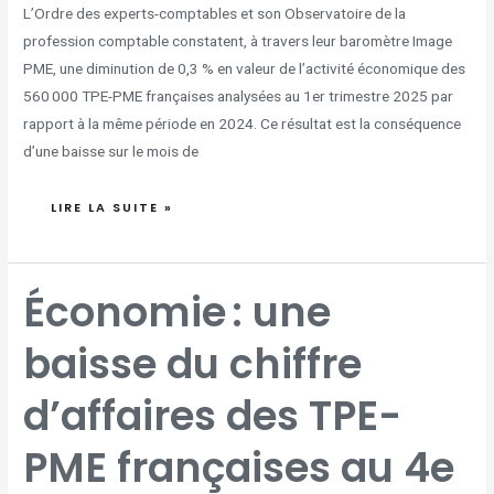
L’Ordre des experts-comptables et son Observatoire de la
profession comptable constatent, à travers leur baromètre Image
PME, une diminution de 0,3 % en valeur de l’activité économique des
560 000 TPE-PME françaises analysées au 1er trimestre 2025 par
rapport à la même période en 2024. Ce résultat est la conséquence
d’une baisse sur le mois de
LIRE LA SUITE »
ÉCONOMIE :
Économie : une
UNE
BAISSE
DU
CHIFFRE
baisse du chiffre
D’AFFAIRES
DES
TPE-
PME
FRANÇAISES
d’affaires des TPE-
AU
4E
TRIMESTRE
2024
PME françaises au 4e