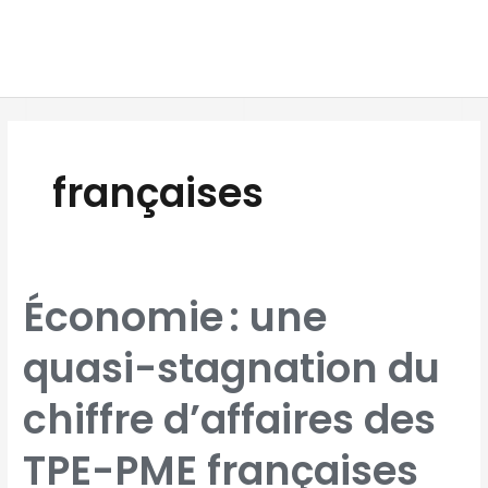
Aller
MAI
au
MEN
contenu
Pagination
d’article
françaises
ÉCONOMIE :
Économie : une
UNE
QUASI-
STAGNATION
DU
quasi-stagnation du
CHIFFRE
D’AFFAIRES
DES
TPE-
PME
chiffre d’affaires des
FRANÇAISES
AU
3E
TRIMESTRE
2025
TPE-PME françaises