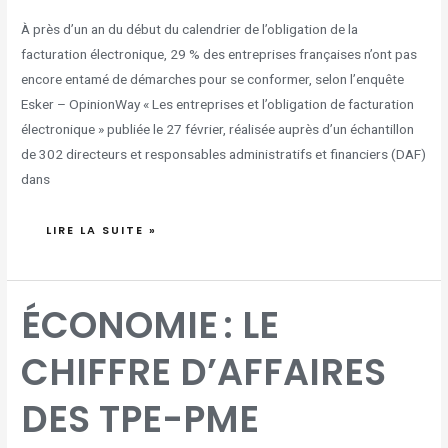
À près d’un an du début du calendrier de l’obligation de la
facturation électronique, 29 % des entreprises françaises n’ont pas
encore entamé de démarches pour se conformer, selon l’enquête
Esker – OpinionWay « Les entreprises et l’obligation de facturation
électronique » publiée le 27 février, réalisée auprès d’un échantillon
de 302 directeurs et responsables administratifs et financiers (DAF)
dans
LIRE LA SUITE »
ÉCONOMIE :
ÉCONOMIE : LE
LE
CHIFFRE
D’AFFAIRES
DES
CHIFFRE D’AFFAIRES
TPE-
PME
FRANÇAISES
EN
HAUSSE
DES TPE-PME
DE
5,3%
AU
QUATRIEME
TRIMESTRE