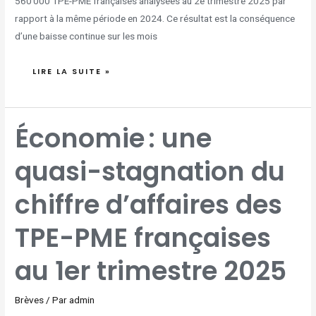
560 000 TPE-PME françaises analysées au 2e trimestre 2025 par
rapport à la même période en 2024. Ce résultat est la conséquence
d’une baisse continue sur les mois
LIRE LA SUITE »
ÉCONOMIE :
Économie : une
UNE
QUASI-
STAGNATION
DU
quasi-stagnation du
CHIFFRE
D’AFFAIRES
DES
TPE-
PME
chiffre d’affaires des
FRANÇAISES
AU
1ER
TRIMESTRE
2025
TPE-PME françaises
au 1er trimestre 2025
Brèves
/ Par
admin