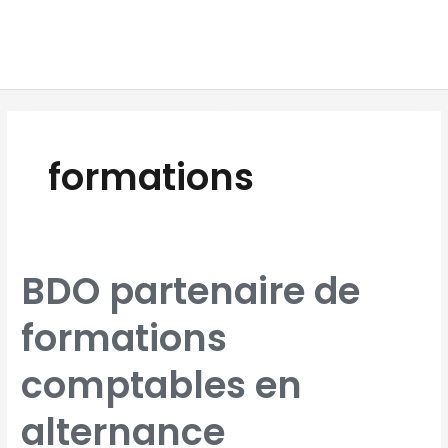
Aller
MAI
au
MEN
contenu
formations
BDO
BDO partenaire de
PARTENAIRE
DE
FORMATIONS
COMPTABLES
formations
EN
ALTERNANCE
comptables en
alternance