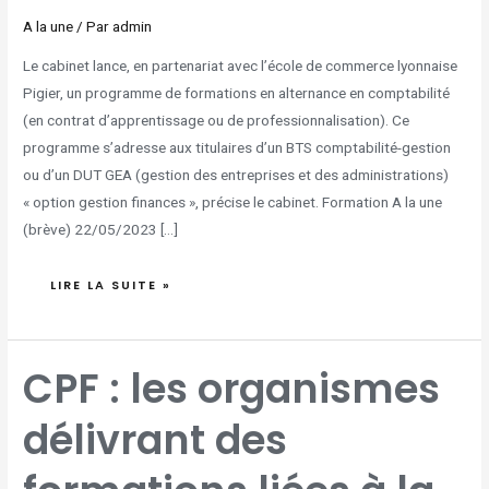
A la une
/ Par
admin
Le cabinet lance, en partenariat avec l’école de commerce lyonnaise
Pigier, un programme de formations en alternance en comptabilité
(en contrat d’apprentissage ou de professionnalisation). Ce
programme s’adresse aux titulaires d’un BTS comptabilité-gestion
ou d’un DUT GEA (gestion des entreprises et des administrations)
« option gestion finances », précise le cabinet. Formation A la une
(brève) 22/05/2023 […]
LIRE LA SUITE »
CPF
CPF : les organismes
:
LES
ORGANISMES
DÉLIVRANT
délivrant des
DES
FORMATIONS
LIÉES
À
LA
CRÉATION
OU